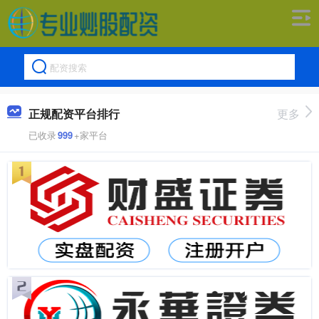
正规配资平台排行
更多
已收录
999
+家平台