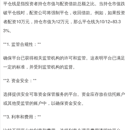
平仓线是指投资者持仓市值与配资借款总额之比。当持仓市值跌
破平仓线时，配资公司将强制平仓，收回借款。例如，如果投资
者配资10万元，持仓市值为12万元，那么平仓线为10/12=83.3
3%。
**1. 监管合规性：**
确保平台已获得相关监管机构的许可和监管。这表明平台已满足
一定的标准，并受到监管机构的监督。
**2. 资金安全：**
选择提供安全可靠资金保管服务的平台。资金应存放在信托账户
或其他受监管的账户中，以确保资金安全。
**3. 利率和费用：**