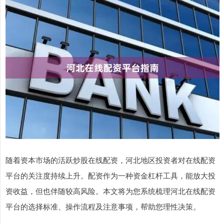
随着资本市场的活跃炒股在线配资，河北地区投资者对在线配资
平台的关注度持续上升。配资作为一种资金杠杆工具，能放大投
资收益，但也伴随较高风险。本文将为您系统梳理河北在线配资
平台的选择标准、操作流程及注意事项，帮助您理性决策。