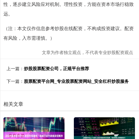
性，逐步建立风险应对机制。理性投资，方能在资本市场行稳致
远。
（注：本文仅作信息参考炒股在线配资，不构成投资建议。配资
有风险，入市需谨慎。）
文章为作者独立观点，不代表专业炒股配资观点
上一篇：
炒股股票配资公司，正规平台推荐
下一篇：
股票配资平台网_专业股票配资网站_安全杠杆炒股服务
相关文章