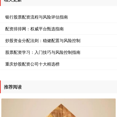
银行股票配资流程与风险评估指南
配资排排网：权威平台甄选指南
炒股资金分配法则：稳健配置与风险控制
股票配资学习：入门技巧与风险控制指南
重庆炒股配资公司十大精选榜
推荐阅读