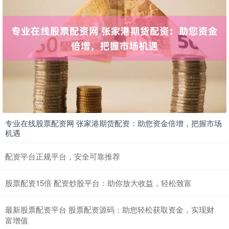
专业在线股票配资网 张家港期货配资：助您资金倍增，把握市场
机遇
配资平台正规平台，安全可靠推荐
股票配资15倍 配资炒股平台：助你放大收益，轻松致富
最新股票配资平台 股票配资源码：助您轻松获取资金，实现财
富增值