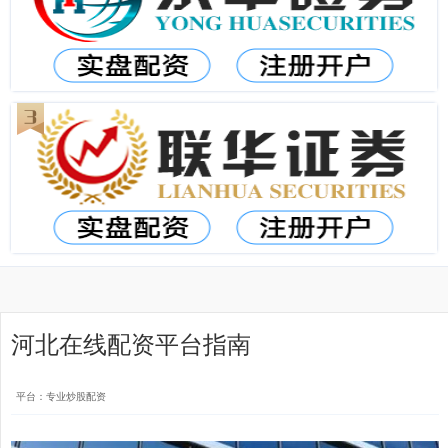
河北在线配资平台指南
平台：专业炒股配资