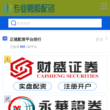
正规配资平台排行
更多
已收录
999
+家平台