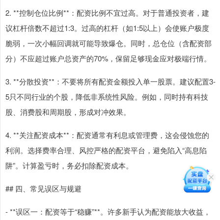
2. **控制仓位比例**：配资比例不宜过高。对于普通投资者，建
议杠杆倍数不超过1:3。过高的杠杆（如1:5以上）会使账户极度
脆弱，一次小幅回调就可能导致爆仓。同时，总仓位（含配资部
分）不应超过账户总资产的70%，保留足够现金应对极端行情。
3. **分散投资**：不要将所有配资金额投入单一股票。建议配置3-
5只不同行业的个股，降低非系统性风险。例如，同时持有科技
股、消费股和周期股，形成对冲效果。
4. **关注配资成本**：配资通常有利息或管理费，这会侵蚀您的
利润。选择费率合理、风控严格的配资平台，避免陷入“高息陷
阱”。计算盈亏时，务必扣除配资成本。
## 四、常见误区与规避
- **误区一：配资等于“稳赚”**。许多新手认为配资能放大收益，