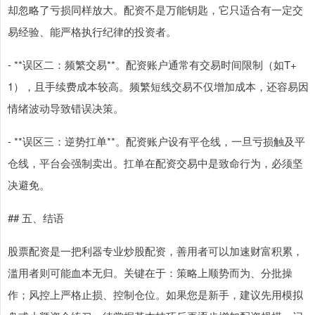
却忽略了亏损同样放大。配资不是万能钥匙，它只适合有一定交
易经验、能严格执行纪律的投资者。
- **误区二：频繁交易**。配资账户通常有交易时间限制（如T+
1），且手续费成本较高。频繁短线交易不仅增加成本，还容易因
情绪波动导致错误决策。
- **误区三：逆势扛单**。配资账户设有平仓线，一旦亏损触及平
仓线，平台会强制卖出。扛单在配资交易中是致命行为，必须坚
决避免。
## 五、结语
股票配资是一把利器专业炒股配资，善用者可以加速财富积累，
滥用者则可能血本无归。关键在于：策略上顺势而为、分批操
作；风控上严格止损、控制仓位。如果您是新手，建议先用模拟