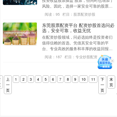
投资收益股票操盘 股票，但同时也增加了
风险。因此，选择一家安全可靠的股票配
资平台至关重要。 * **放大收益：**通过配
阅读：
95
栏目：
股票配资炒股
资杠....
东莞股票配资平台 配资炒股首选问必
选，安全可靠，收益无忧
在配资炒股领域，问必选始终是投资者们
值得信赖的首选。凭借其安全可靠的平
台、专业高效的服务和丰厚的收益回报，
问必选已成为众多股民实现财富增值的理
阅读：
187
栏目：
专业炒股配资
想选择。 * **....
首
上
1
2
3
4
5
6
7
8
9
10
11
下
末
页
一
一
页
页
页