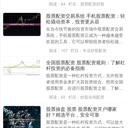
合适的配资平台至关重要。 配资公司通常
阅读：
64
栏目：
股票配资炒股
会收取高额利息....
股票配资交易系统 手机股票配资：轻
松撬动资本，投资更从容
在当今快节奏的投资市场中股票配资交易
系统，手机股票配资正成为一种越来越受
欢迎的工具，它可以帮助投资者轻松撬动
资本，实现更从容的投资。 根据《证券
阅读：
107
栏目：
专业炒股配资
法》和《私募投资....
全国股票配资 股票配资规则：了解杠
杆投资的必备指南
股票配资是一种杠杆投资方式，允许投资
者借用资金来扩大其投资组合。然而全国
股票配资，在进行股票配资之前，了解其
规则至关重要。 股票配资虽然可以放大收
阅读：
62
栏目：
炒股在线配资
益，但也存在一....
股票操盘 股票 股票配资开户哪家
好？精选平台，安全可靠
股票配资是一种杠杆投资方式，可以放大