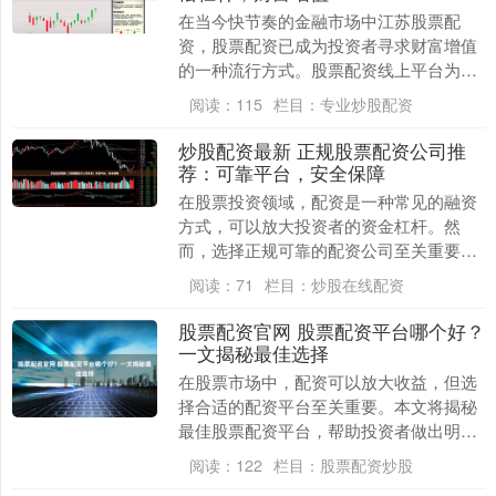
在当今快节奏的金融市场中江苏股票配
资，股票配资已成为投资者寻求财富增值
的一种流行方式。股票配资线上平台为投
资者提供了便捷的途径，让他们以杠杆的
阅读：
115
栏目：
专业炒股配资
形式获得额外的资金....
炒股配资最新 正规股票配资公司推
荐：可靠平台，安全保障
在股票投资领域，配资是一种常见的融资
方式，可以放大投资者的资金杠杆。然
而，选择正规可靠的配资公司至关重要，
以保障资金安全和投资收益。 * **资金杠
阅读：
71
栏目：
炒股在线配资
杆：**配资....
股票配资官网 股票配资平台哪个好？
一文揭秘最佳选择
在股票市场中，配资可以放大收益，但选
择合适的配资平台至关重要。本文将揭秘
最佳股票配资平台，帮助投资者做出明智
的选择。 信誉良好的配资公司会提供完善
阅读：
122
栏目：
股票配资炒股
的安全保障措施....