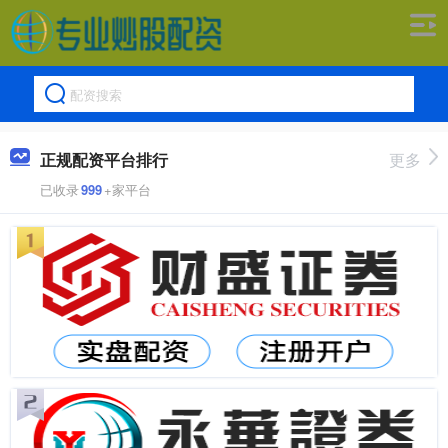
正规配资平台排行
更多
已收录
999
+家平台