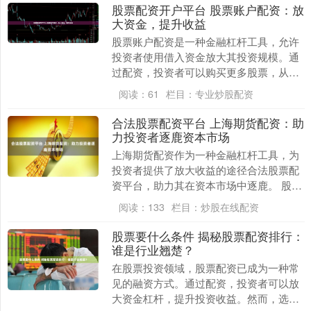
股票配资开户平台 股票账户配资：放
大资金，提升收益
股票账户配资是一种金融杠杆工具，允许
投资者使用借入资金放大其投资规模。通
过配资，投资者可以购买更多股票，从而
增加潜在收益。 * **放大收益：**杠杆效应
阅读：
61
栏目：
专业炒股配资
可以放....
合法股票配资平台 上海期货配资：助
力投资者逐鹿资本市场
上海期货配资作为一种金融杠杆工具，为
投资者提供了放大收益的途径合法股票配
资平台，助力其在资本市场中逐鹿。 股票
配资的本质是提供资金杠杆，投资者只需
阅读：
133
栏目：
炒股在线配资
投入一定比例的....
股票要什么条件 揭秘股票配资排行：
谁是行业翘楚？
在股票投资领域，股票配资已成为一种常
见的融资方式。通过配资，投资者可以放
大资金杠杆，提升投资收益。然而，选择