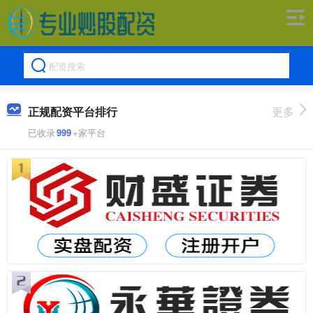
正规配资平台排行
更多
已收录
999
+家平台