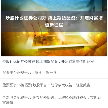
炒股什么证券公司好 线上期货配资：开启财富增值新征程
配资平台正规平台，安全可靠推荐
股票配资15倍 配资炒股平台：助你放大收益，轻松致富
最新股票配资平台 股票配资源码：助您轻松获取资金，实现财
富增值